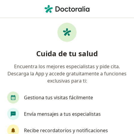
Men
Visita Neumología • San Borja, Lima
Filtros
• 1
Seguro
Mapa
Especialistas en Visita Neumología San
Cuida de tu salud
Borja
Encuentra los mejores especialistas y pide cita.
Descarga la App y accede gratuitamente a funciones
¿Qué especialidad estás buscando?
exclusivas para ti:
Neumólogo
Pediatra
Internista
Card
Gestiona tus visitas fácilmente
Envía mensajes a tus especialistas
Recibe recordatorios y notificaciones