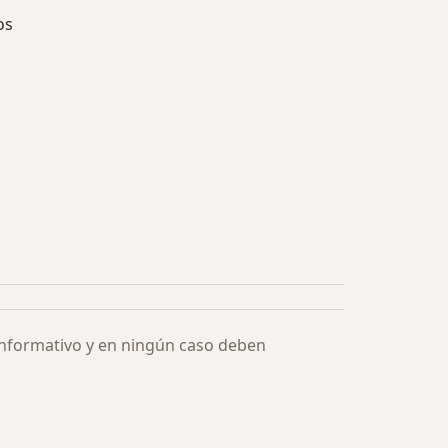
os
ía: Especialistas más solicitados
informativo y en ningún caso deben