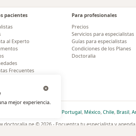
os pacientes
Para profesionales
listas
Precios
s
Servicios para especialistas
ta al Experto
Guías para especialistas
amentos
Condiciones de los Planes
os
Doctoralia
medades
tas Frecuentes
ión para celular
e
na mejor experiencia.
ueva pestaña
en una nueva pestaña
e abre en una nueva pestaña
se abre en una nueva pestaña
se abre en una nueva pestaña
se abre en una nueva pestaña
se abre en una nueva p
se abre en una
se abre e
se
Italia
,
Deutschland
,
Česko
,
Portugal
,
México
,
Chile
,
Brasil
,
A
.doctoralia.pe © 2026 - Encuentra tu especialista y agenda 