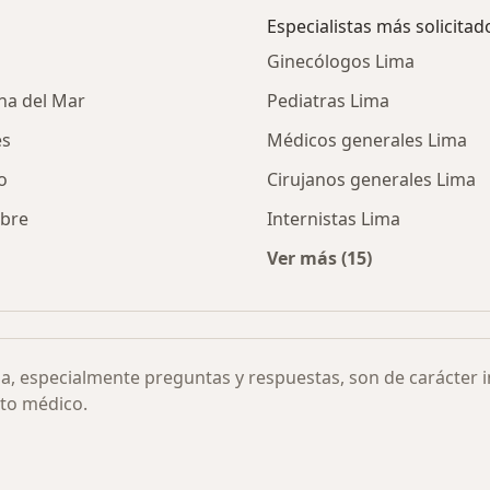
Especialistas más solicitad
Ginecólogos Lima
na del Mar
Pediatras Lima
es
Médicos generales Lima
o
Cirujanos generales Lima
ibre
Internistas Lima
Ver más (15)
 cáncer de pulmón por ciudad
Más en esta categor
ia, especialmente preguntas y respuestas, son de carácter 
to médico.