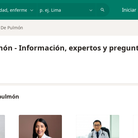
dad, enfermedad o nombre
p. ej. Lima
Iniciar
r De Pulmón
món - Información, expertos y pregun
 pulmón