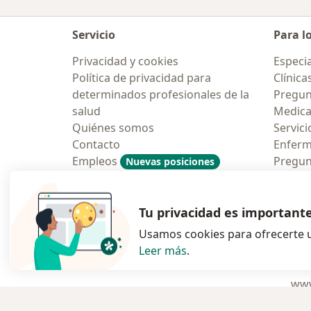
Servicio
Para l
Privacidad y cookies
Especia
Política de privacidad para
Clínica
determinados profesionales de la
Pregun
salud
Medic
Quiénes somos
Servici
Contacto
Enfer
Empleos
Pregun
Nuevas posiciones
Condiciones Generales de
Aplicac
Contratación
Tu privacidad es important
Usamos cookies para ofrecerte u
Leer más
.
se abre en una n
se abre 
s
Polska
,
Türkiye
,
España
,
www