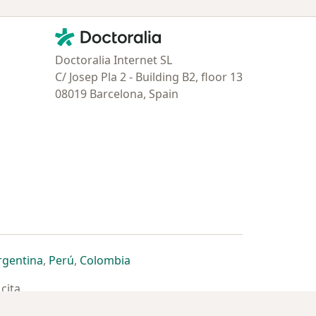
Contacto
Doctoralia - Página de inicio
Doctoralia Internet SL
C/ Josep Pla 2 - Building B2, floor 13
08019 Barcelona, Spain
estaña
 nueva pestaña
n una nueva pestaña
 abre en una nueva pestaña
se abre en una nueva pestaña
se abre en una nueva pestaña
se abre en una nueva pestaña
rgentina
,
Perú
,
Colombia
cita