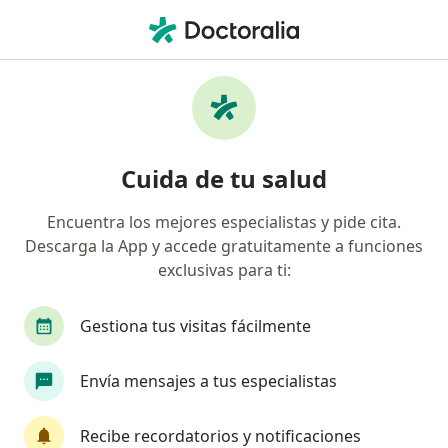
Men
Visita Endocrinología • Chiclayo, Lambayeque
Filtros
• 1
Mapa
Especialistas en Visita Endocrinología
Cuida de tu salud
Chiclayo
Encuentra los mejores especialistas y pide cita.
Descarga la App y accede gratuitamente a funciones
¿Qué especialidad estás buscando?
exclusivas para ti:
Endocrinólogo
Gestiona tus visitas fácilmente
Envía mensajes a tus especialistas
Recibe recordatorios y notificaciones