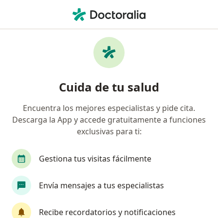
Men
Visita Domiciliaria Medicina Interna • Chiclayo, Lambayeque
Filtros
• 1
Seguro
Mapa
Especialistas en Visita domiciliaria Medicina
Cuida de tu salud
Interna Chiclayo
Encuentra los mejores especialistas y pide cita.
Descarga la App y accede gratuitamente a funciones
¿Qué especialidad estás buscando?
exclusivas para ti:
Internista
Cardiólogo
Gestiona tus visitas fácilmente
Cirujano pediátrico
Dermatólogo
Envía mensajes a tus especialistas
Endocrinólogo
Ver más
Recibe recordatorios y notificaciones