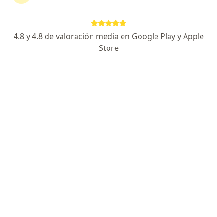
4.8 y 4.8 de valoración media en Google Play y Apple
Store
Everaldo Luis Puga Salcedo
Internista
Av. Miguel Grau, Chiclayo
•
Mapa
Centro Medico Virtual Clinic
Visita domiciliaria Medicina Interna
Precio sin especificar
Este especialista no ofrece reserva de cita en línea en esta dirección.
Solicita una cita