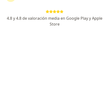
Chiclayo
•
Mapa
Consultorio privado
Este especialista no ofrece reserva de cita en línea en esta dirección.
4.8 y 4.8 de valoración media en Google Play y Apple
Solicita una cita
Store
Olga Milagros Mestanza Arica
Especialista en medicina intensiva
Chiclayo
•
Mapa
Consultorio privado
Este especialista no ofrece reserva de cita en línea en esta dirección.