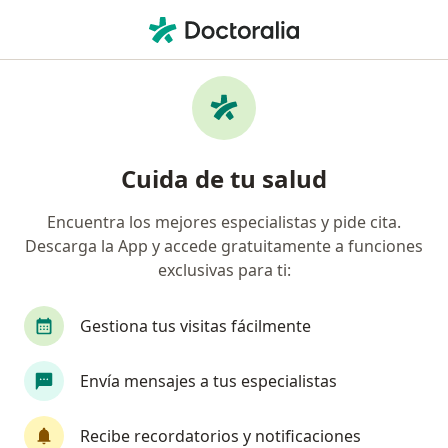
Men
Especialista En Medicina Intensiva • Chiclayo, Lambayeque
Filtros
Mapa
Especialistas en medicina intensiva en
Cuida de tu salud
Chiclayo
Encuentra los mejores especialistas y pide cita.
Descarga la App y accede gratuitamente a funciones
exclusivas para ti:
Gestiona tus visitas fácilmente
Envía mensajes a tus especialistas
Segundo Eugenio Lluen Juarez
Especialista en medicina intensiva
Recibe recordatorios y notificaciones