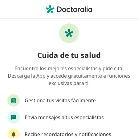
Men
Consulta Online • Chiclayo, Lambayeque
Filtros
• 1
Seguro
Mapa
Especialistas en Consulta online Chiclayo
Cuida de tu salud
Encuentra los mejores especialistas y pide cita.
¿Qué especialidad estás buscando?
Descarga la App y accede gratuitamente a funciones
Médico general
Cirujano general
Dentist
exclusivas para ti:
Gestiona tus visitas fácilmente
Envía mensajes a tus especialistas
Recibe recordatorios y notificaciones