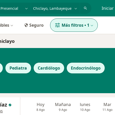
dad, enfermedad o nombre
p. ej. Lima
Iniciar
ibles
Seguro
Más filtros
•
1
hiclayo
Pediatra
Cardiólogo
Endocrinólogo
íaz
Hoy
Mañana
lunes
Mar
8 Ago
9 Ago
10 Ago
11 Ago
ás