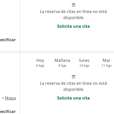
La reserva de citas en línea no está
disponible
Solicita una cita
pecificar
Hoy
Mañana
lunes
Mar
8 Ago
9 Ago
10 Ago
11 Ago
La reserva de citas en línea no está
disponible
clayo
•
Mapa
Solicita una cita
pecificar