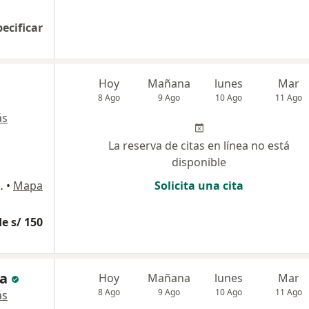
pecificar
Hoy
Mañana
lunes
Mar
8 Ago
9 Ago
10 Ago
11 Ago
ás
La reserva de citas en línea no está
disponible
a Unión), Chiclayo
•
Mapa
Solicita una cita
e s/ 150
ra
Hoy
Mañana
lunes
Mar
8 Ago
9 Ago
10 Ago
11 Ago
ás