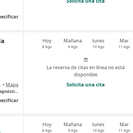
Solicita una cita
pecificar
da
Hoy
Mañana
lunes
Mar
8 Ago
9 Ago
10 Ago
11 Ago
La reserva de citas en línea no está
disponible
Rosa , Chiclayo
•
Mapa
Solicita una cita
Lab. Divino Niño Jesus - Centro de Ayuda Diagnóstica
pecificar
Hoy
Mañana
lunes
Mar
8 Ago
9 Ago
10 Ago
11 Ago