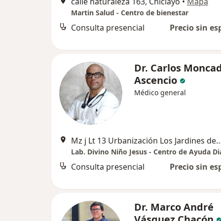
calle naturaleza 163, Chiclayo
•
Mapa
Martin Salud - Centro de bienestar
Consulta presencial
Precio sin es
Dr. Carlos Monca
Ascencio
Médico general
Mz j Lt 13 Urbanización Los Jardines de Santa 
Consulta presencial
Precio sin es
Dr. Marco André
Vásquez Chacón