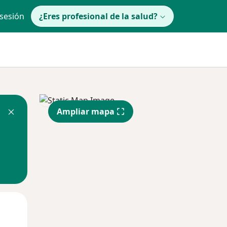
 sesión
¿Eres profesional de la salud?
Ampliar mapa
Mié
Jue
Vie
12 Ago
13 Ago
14 Ago