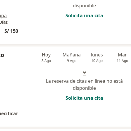
disponible
apa
Solicita una cita
Díaz
S/ 150
co
Hoy
Mañana
lunes
Mar
8 Ago
9 Ago
10 Ago
11 Ago
La reserva de citas en línea no está
disponible
Solicita una cita
pecificar