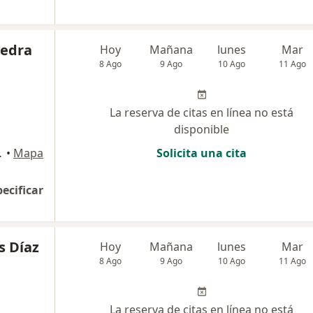
vedra
Hoy
Mañana
lunes
Mar
8 Ago
9 Ago
10 Ago
11 Ago
La reserva de citas en línea no está
disponible
4, Chiclayo
•
Mapa
Solicita una cita
pecificar
s Díaz
Hoy
Mañana
lunes
Mar
8 Ago
9 Ago
10 Ago
11 Ago
La reserva de citas en línea no está