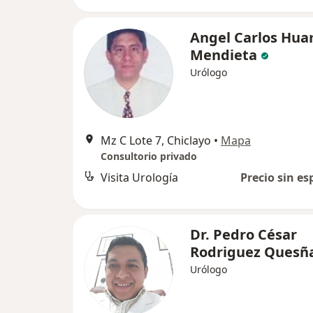
Angel Carlos Hu
Mendieta
Urólogo
Mz C Lote 7, Chiclayo
•
Mapa
Consultorio privado
Visita Urología
Precio sin es
Dr. Pedro César
Rodriguez Quesñ
Urólogo