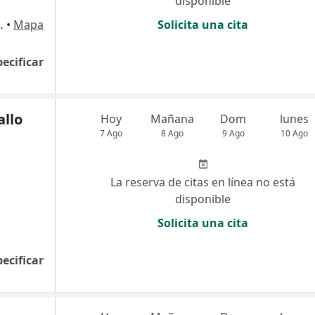
disponible
Victoria, Chiclayo
•
Mapa
Solicita una cita
pecificar
allo
Hoy
Mañana
Dom
lunes
7 Ago
8 Ago
9 Ago
10 Ago
La reserva de citas en línea no está
disponible
Solicita una cita
pecificar