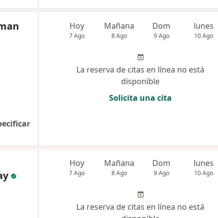
aman
Hoy
Mañana
Dom
lunes
7 Ago
8 Ago
9 Ago
10 Ago
La reserva de citas en línea no está
disponible
Solicita una cita
pecificar
Hoy
Mañana
Dom
lunes
ay
7 Ago
8 Ago
9 Ago
10 Ago
La reserva de citas en línea no está