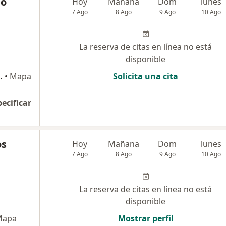
mo
Hoy
Mañana
Dom
lunes
7 Ago
8 Ago
9 Ago
10 Ago
La reserva de citas en línea no está
disponible
Victoria, Chiclayo
•
Mapa
Solicita una cita
pecificar
os
Hoy
Mañana
Dom
lunes
7 Ago
8 Ago
9 Ago
10 Ago
La reserva de citas en línea no está
disponible
Mapa
Mostrar perfil