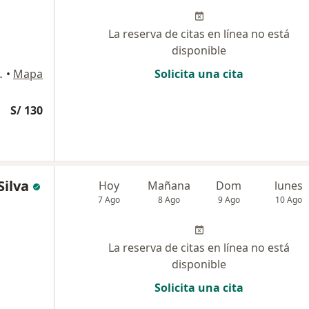
La reserva de citas en línea no está
disponible
ina 204, Chiclayo
•
Mapa
Solicita una cita
S/ 130
Silva
Hoy
Mañana
Dom
lunes
7 Ago
8 Ago
9 Ago
10 Ago
La reserva de citas en línea no está
disponible
Solicita una cita