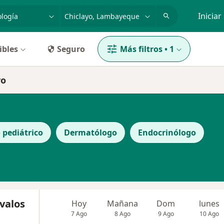
dad, enfermedad o nombre
p. ej. Lima
Iniciar
ibles
Seguro
Más filtros
•
1
yo
 pediátrico
Dermatólogo
Endocrinólogo
Avalos
Hoy
Mañana
Dom
lunes
7 Ago
8 Ago
9 Ago
10 Ago