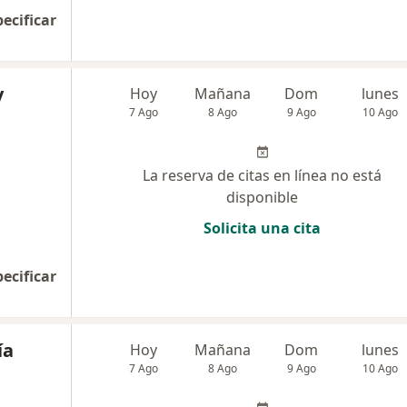
pecificar
y
Hoy
Mañana
Dom
lunes
7 Ago
8 Ago
9 Ago
10 Ago
La reserva de citas en línea no está
disponible
Solicita una cita
pecificar
ía
Hoy
Mañana
Dom
lunes
7 Ago
8 Ago
9 Ago
10 Ago