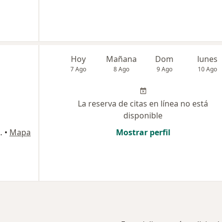
Hoy
Mañana
Dom
lunes
7 Ago
8 Ago
9 Ago
10 Ago
La reserva de citas en línea no está
disponible
Victoria, Chiclayo
•
Mapa
Mostrar perfil