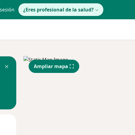
 sesión
¿Eres profesional de la salud?
Ampliar mapa
Mar
Mié
Jue
11 Ago
12 Ago
13 Ago