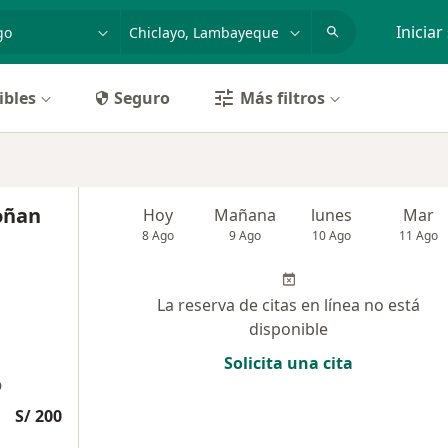
dad, enfermedad o nombre
p. ej. Lima
Iniciar
ibles
Seguro
Más filtros
oñan
Hoy
Mañana
lunes
Mar
8 Ago
9 Ago
10 Ago
11 Ago
La reserva de citas en línea no está
disponible
Solicita una cita
O
S/ 200