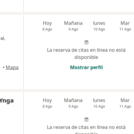
Hoy
Mañana
lunes
Mar
8 Ago
9 Ago
10 Ago
11 Ago
al,
La reserva de citas en línea no está
disponible
ONAL., Chiclayo
•
Mapa
Mostrar perfil
 Ynga
Hoy
Mañana
lunes
Mar
8 Ago
9 Ago
10 Ago
11 Ago
La reserva de citas en línea no está