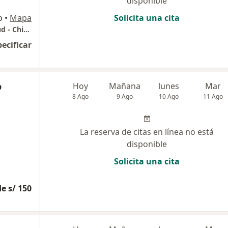
disponible
o
•
Mapa
Solicita una cita
Hospital Almanzor Aguinaga Asenjo - Essalud - Chiclayo
pecificar
o
Hoy
Mañana
lunes
Mar
8 Ago
9 Ago
10 Ago
11 Ago
La reserva de citas en línea no está
disponible
Solicita una cita
e s/ 150