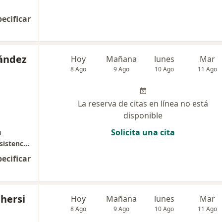
pecificar
ández
Hoy
Mañana
lunes
Mar
8 Ago
9 Ago
10 Ago
11 Ago
La reserva de citas en línea no está
disponible
a
Solicita una cita
San Agustín Centro Médico Ocupacional y Asistencial
pecificar
hersi
Hoy
Mañana
lunes
Mar
8 Ago
9 Ago
10 Ago
11 Ago