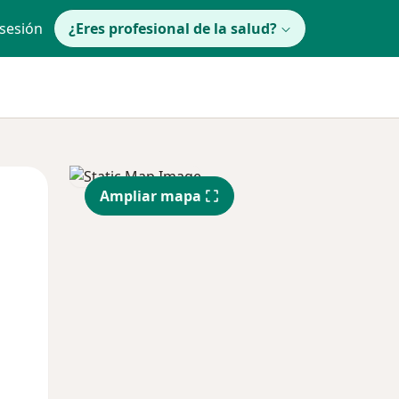
 sesión
¿Eres profesional de la salud?
Mié
Jue
Vie
Ampliar mapa
12 Ago
13 Ago
14 Ago