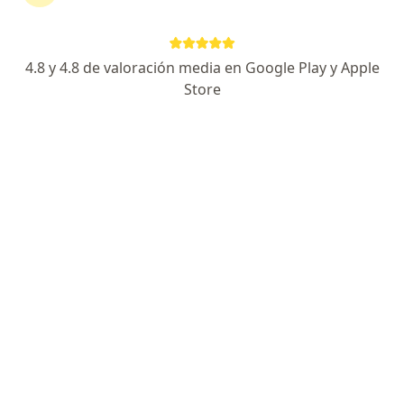
Expertos en medicina regenerativa y
reparativa articular
4.8 y 4.8 de valoración media en Google Play y Apple
Store
Henry A. Catacora Apaza
Traumatólogo y ortopedista
Lima
Agendar cita
Julia Rosa Vasquez Loyola
Traumatólogo y ortopedista
Pueblo Libre
Agendar cita
Luis Alvaro Noreña Rivera
Traumatólogo y ortopedista