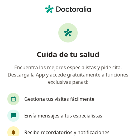
Men
¿Qué estás buscando?
Página De Inicio
Servicios
Medicina Regenerativa Y Reparativa Articular
Medicina regenerativa y
Cuida de tu salud
reparativa articular -
Encuentra los mejores especialistas y pide cita.
Información, expertos y
Descarga la App y accede gratuitamente a funciones
preguntas frecuentes
exclusivas para ti:
Gestiona tus visitas fácilmente
Envía mensajes a tus especialistas
Información
Recibe recordatorios y notificaciones