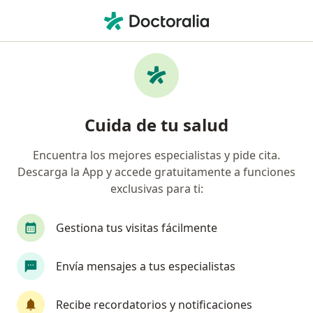
Men
Consulta Con Ecografía Abdominal Y De Partes Blandas • Trujillo, La Libertad
Filtros
• 1
Mapa
Especialistas en Consulta con Ecografía
Cuida de tu salud
Abdominal y de partes Blandas Trujillo
Encuentra los mejores especialistas y pide cita.
Descarga la App y accede gratuitamente a funciones
¿Qué especialidad estás buscando?
exclusivas para ti:
Médico general
Gestiona tus visitas fácilmente
Envía mensajes a tus especialistas
Recibe recordatorios y notificaciones