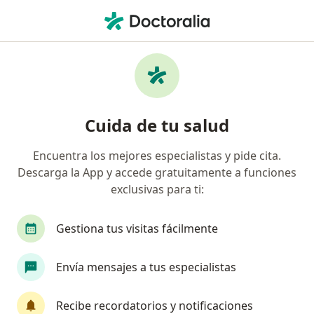
Men
¿Qué estás buscando?
Página De Inicio
Servicios
Prueba Bilirrubinas T Y F
Prueba bilirrubinas t y f -
Cuida de tu salud
Información, expertos y
preguntas frecuentes
Encuentra los mejores especialistas y pide cita.
Descarga la App y accede gratuitamente a funciones
exclusivas para ti:
Gestiona tus visitas fácilmente
Información
Pregunta al Experto
Envía mensajes a tus especialistas
Expertos en prueba bilirrubinas t y f
Recibe recordatorios y notificaciones