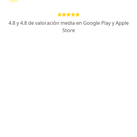
Marco Antonio García
4.8 y 4.8 de valoración media en Google Play y Apple
Internista
Store
Lima
Agendar cita
Jorge Ivan Marquez Vela
Internista
Lima
Wildo Hugo Zapana Flores
Cirujano general
Huaraz
Francisco Raul Bardales Tuesta