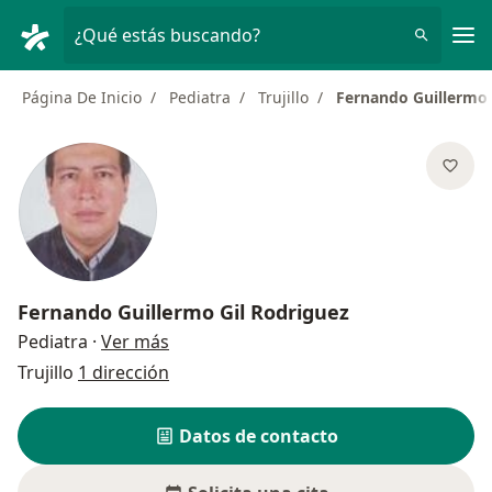
Men
¿Qué estás buscando?
Página De Inicio
Pediatra
Trujillo
Fernando Guillermo 
Fernando Guillermo Gil Rodriguez
sobre las especializaciones
Pediatra
·
Ver más
Trujillo
1 dirección
Datos de contacto