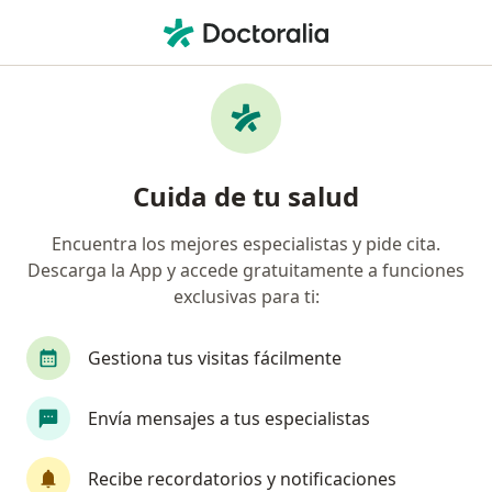
Men
Terapeuta Complementario • Jose Luis Bustamante y Rivero, Arequipa
Filtros
Mapa
Terapeutas complementarios en Jose Luis
Cuida de tu salud
Bustamante y Rivero
Encuentra los mejores especialistas y pide cita.
Descarga la App y accede gratuitamente a funciones
exclusivas para ti:
Gestiona tus visitas fácilmente
Envía mensajes a tus especialistas
Dra. Mariela Vasquez Ruiz
·
Ver más
Terapeuta complementario, Médico general
Recibe recordatorios y notificaciones