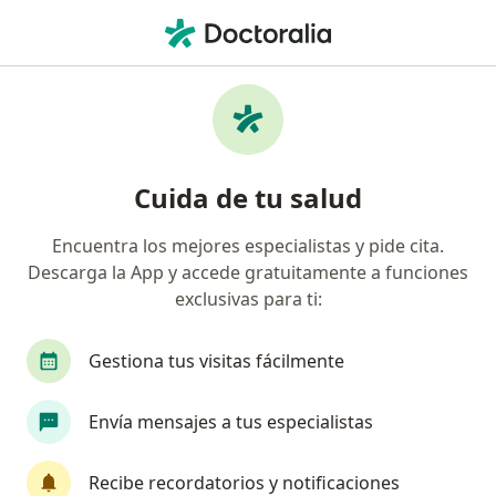
Men
Ginecólogo • Jose Luis Bustamante y Rivero, Arequipa
Filtros
Seguro
Mapa
Ginecólogos en Jose Luis Bustamante y
Cuida de tu salud
Rivero
Encuentra los mejores especialistas y pide cita.
Descarga la App y accede gratuitamente a funciones
exclusivas para ti:
Gestiona tus visitas fácilmente
Envía mensajes a tus especialistas
Dr. Dante Alfredo Vega Ortiz
·
Ver más
Ginecólogo, Médico general
Recibe recordatorios y notificaciones
214 opinión