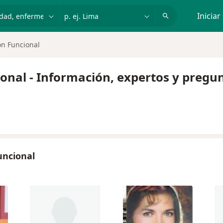
dad, enfermedad o nombre
p. ej. Lima
Iniciar
ón Funcional
ional - Información, expertos y pregu
uncional