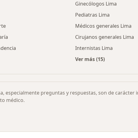
Ginecólogos Lima
Pediatras Lima
rte
Médicos generales Lima
aría
Cirujanos generales Lima
ndencia
Internistas Lima
Ver más (15)
aloración Funcional por ciudad
Más en esta categor
ia, especialmente preguntas y respuestas, son de carácter 
to médico.