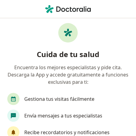
Men
Primera Visita Dermatología • San Borja, Lima
Filtros
• 1
Seguro
Mapa
Especialistas en Primera visita
Cuida de tu salud
Dermatología San Borja
Encuentra los mejores especialistas y pide cita.
Descarga la App y accede gratuitamente a funciones
¿Qué especialidad estás buscando?
exclusivas para ti:
Dermatólogo
Médico general
Cirujano ge
Gestiona tus visitas fácilmente
Envía mensajes a tus especialistas
Recibe recordatorios y notificaciones