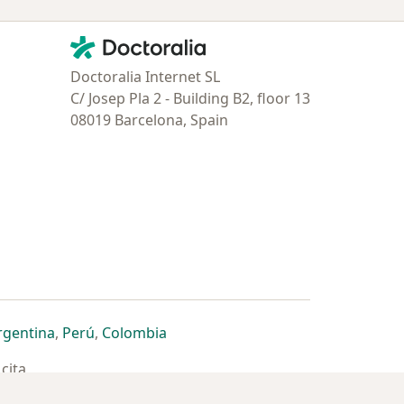
Contacto
Doctoralia - Página de inicio
Doctoralia Internet SL
C/ Josep Pla 2 - Building B2, floor 13
08019 Barcelona, Spain
estaña
 nueva pestaña
n una nueva pestaña
 abre en una nueva pestaña
se abre en una nueva pestaña
se abre en una nueva pestaña
se abre en una nueva pestaña
rgentina
,
Perú
,
Colombia
cita