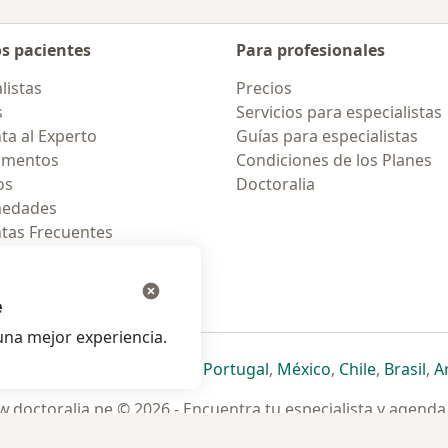
os pacientes
Para profesionales
listas
Precios
s
Servicios para especialistas
ta al Experto
Guías para especialistas
amentos
Condiciones de los Planes
os
Doctoralia
medades
tas Frecuentes
ión para celular
e
na mejor experiencia.
ueva pestaña
en una nueva pestaña
e abre en una nueva pestaña
se abre en una nueva pestaña
se abre en una nueva pestaña
se abre en una nueva pestaña
se abre en una nueva p
se abre en una
se abre e
se
Italia
,
Deutschland
,
Česko
,
Portugal
,
México
,
Chile
,
Brasil
,
A
.doctoralia.pe © 2026 - Encuentra tu especialista y agenda 