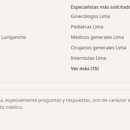
Especialistas más solicitad
Ginecólogos Lima
Pediatras Lima
e Lurigancho
Médicos generales Lima
Cirujanos generales Lima
Internistas Lima
Ver más (15)
ita Dermatología por ciudad
Más en esta categor
ia, especialmente preguntas y respuestas, son de carácter 
to médico.