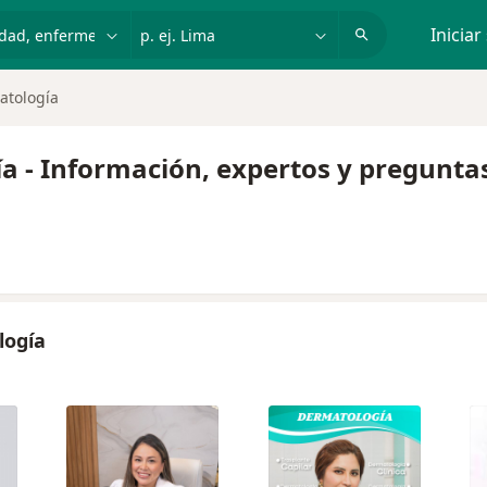
dad, enfermedad o nombre
p. ej. Lima
Iniciar
atología
a - Información, expertos y pregunta
logía