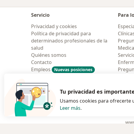
Servicio
Para l
Privacidad y cookies
Especia
Política de privacidad para
Clínica
determinados profesionales de la
Pregun
salud
Medic
Quiénes somos
Servici
Contacto
Enfer
Empleos
Pregun
Nuevas posiciones
Condiciones Generales de
Aplicac
Contratación
Tu privacidad es important
Usamos cookies para ofrecerte u
Leer más
.
se abre en una n
se abre 
s
Polska
,
Türkiye
,
España
,
www