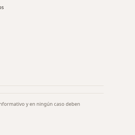
os
ía: Especialistas más solicitados
informativo y en ningún caso deben