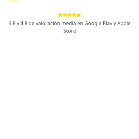
4.8 y 4.8 de valoración media en Google Play y Apple
Store
Dr. Hector Ricardo Shibao Miyasato
·
Ver más
Cirujano general
211 opinión
Avenida República de Panamá 3609, San Isidro
•
Mapa
CIRUGIA DIGESTIVA SEDE SAN ISIDRO
Primera visita Cirugía General
S/ 350
Este especialista no ofrece reserva de cita en línea en esta dirección.
Solicita una cita