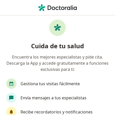
Men
Primera Visita Cirugía General • Pueblo Libre, Lima
Filtros
• 1
Seguro
Mapa
Especialistas en Primera visita Cirugía
Cuida de tu salud
General Pueblo Libre
Encuentra los mejores especialistas y pide cita.
Descarga la App y accede gratuitamente a funciones
¿Qué especialidad estás buscando?
exclusivas para ti:
Cirujano general
Cirujano maxilofacial
Gestiona tus visitas fácilmente
Dermatólogo
Ginecólogo
Envía mensajes a tus especialistas
Médico general
Ver más
Recibe recordatorios y notificaciones