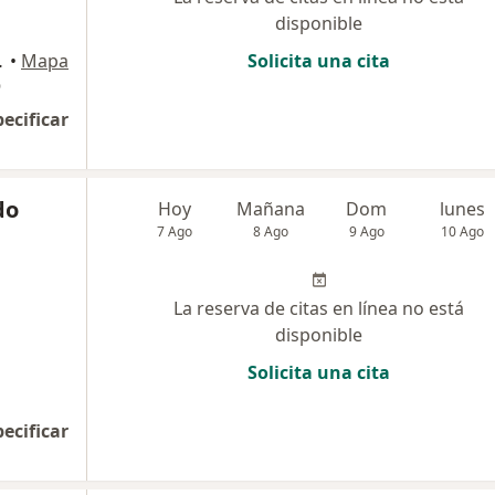
disponible
o, Chiclayo
•
Mapa
Solicita una cita
O
pecificar
do
Hoy
Mañana
Dom
lunes
7 Ago
8 Ago
9 Ago
10 Ago
La reserva de citas en línea no está
disponible
Solicita una cita
pecificar