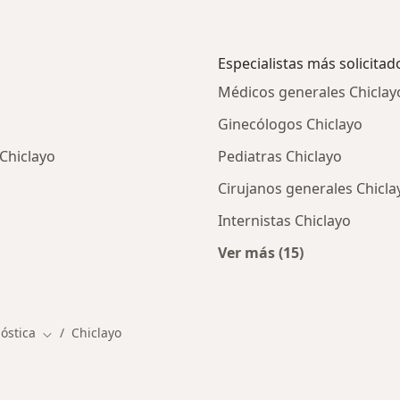
Especialistas más solicitad
Médicos generales Chiclay
Ginecólogos Chiclayo
 Chiclayo
Pediatras Chiclayo
Cirujanos generales Chicla
Internistas Chiclayo
Ver más (15)
ios en Chiclayo
Más en esta categor
óstica
Chiclayo
Cambiar de ciudad