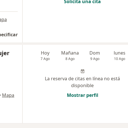
Solicita una cita
apa
pecificar
jer
Hoy
Mañana
Dom
lunes
7 Ago
8 Ago
9 Ago
10 Ago
La reserva de citas en línea no está
disponible
•
Mapa
Mostrar perfil