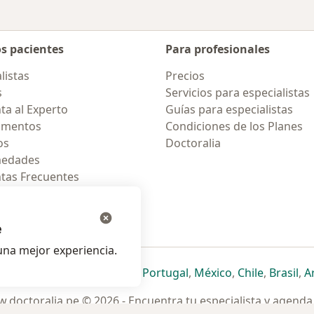
os pacientes
Para profesionales
listas
Precios
s
Servicios para especialistas
ta al Experto
Guías para especialistas
amentos
Condiciones de los Planes
os
Doctoralia
medades
tas Frecuentes
ión para celular
e
na mejor experiencia.
ueva pestaña
en una nueva pestaña
e abre en una nueva pestaña
se abre en una nueva pestaña
se abre en una nueva pestaña
se abre en una nueva pestaña
se abre en una nueva p
se abre en una
se abre e
se
Italia
,
Deutschland
,
Česko
,
Portugal
,
México
,
Chile
,
Brasil
,
A
.doctoralia.pe © 2026 - Encuentra tu especialista y agenda 