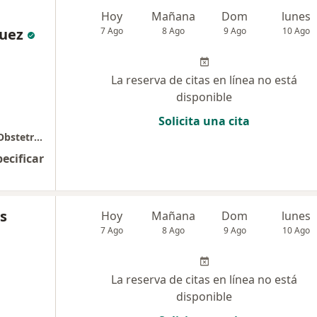
Hoy
Mañana
Dom
lunes
quez
7 Ago
8 Ago
9 Ago
10 Ago
La reserva de citas en línea no está
disponible
Solicita una cita
Consultorio Especializado En Ginecologia y Obstetricia Cego
pecificar
as
Hoy
Mañana
Dom
lunes
7 Ago
8 Ago
9 Ago
10 Ago
La reserva de citas en línea no está
disponible