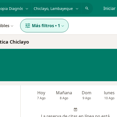
dad, enfermedad o nombre
p. ej. Lima
Iniciar
ibles
Más filtros
•
1
tica Chiclayo
Hoy
Mañana
Dom
lunes
7 Ago
8 Ago
9 Ago
10 Ago
La reserva de citas en línea no está