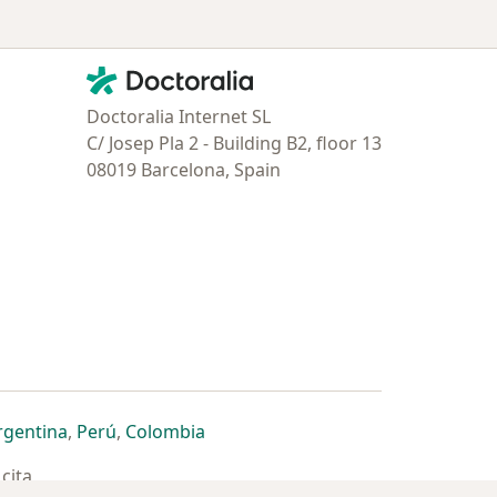
Contacto
Doctoralia - Página de inicio
Doctoralia Internet SL
C/ Josep Pla 2 - Building B2, floor 13
08019 Barcelona, Spain
estaña
 nueva pestaña
n una nueva pestaña
 abre en una nueva pestaña
se abre en una nueva pestaña
se abre en una nueva pestaña
se abre en una nueva pestaña
rgentina
,
Perú
,
Colombia
cita