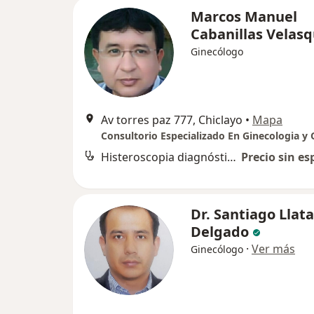
Marcos Manuel
Cabanillas Velas
Ginecólogo
Av torres paz 777, Chiclayo
•
Mapa
Histeroscopia diagnóstica
Precio sin es
Dr. Santiago Llat
Delgado
·
Ver más
Ginecólogo