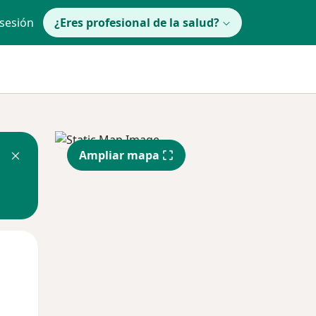
 sesión
¿Eres profesional de la salud?
Ampliar mapa
Mar
Mié
Jue
11 Ago
12 Ago
13 Ago