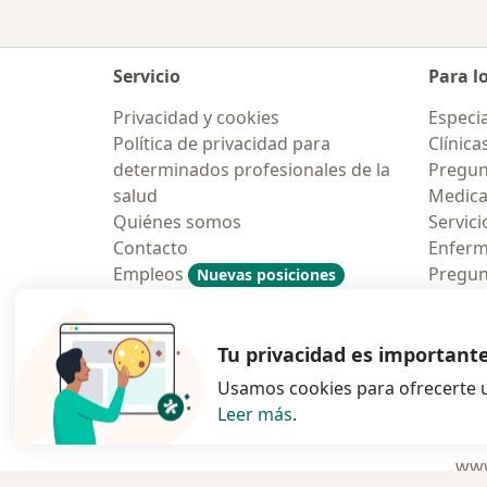
Servicio
Para l
Privacidad y cookies
Especia
Política de privacidad para
Clínica
determinados profesionales de la
Pregun
salud
Medic
Quiénes somos
Servici
Contacto
Enfer
Empleos
Pregun
Nuevas posiciones
Condiciones Generales de
Aplicac
Contratación
Tu privacidad es important
Usamos cookies para ofrecerte u
Leer más
.
se abre en una n
se abre 
s
Polska
,
Türkiye
,
España
,
www