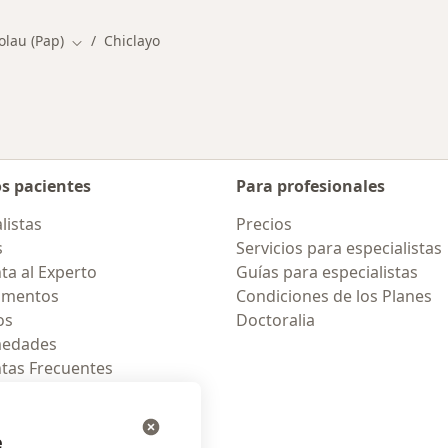
lau (Pap)
Chiclayo
Cambiar de ciudad
os pacientes
Para profesionales
listas
Precios
s
Servicios para especialistas
ta al Experto
Guías para especialistas
amentos
Condiciones de los Planes
os
Doctoralia
medades
tas Frecuentes
ión para celular
e