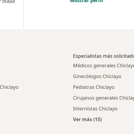
•
Mapa
Mostrar perfil
Especialistas más solicitad
Médicos generales Chiclay
Ginecólogos Chiclayo
 Chiclayo
Pediatras Chiclayo
Cirujanos generales Chicla
Internistas Chiclayo
Ver más (15)
ios en Chiclayo
Más en esta categor