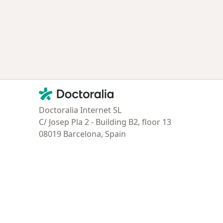
Contacto
Doctoralia - Página de inicio
Doctoralia Internet SL
C/ Josep Pla 2 - Building B2, floor 13
08019 Barcelona, Spain