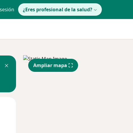
 sesión
¿Eres profesional de la salud?
Ampliar mapa
Mié
Jue
Vie
12 Ago
13 Ago
14 Ago