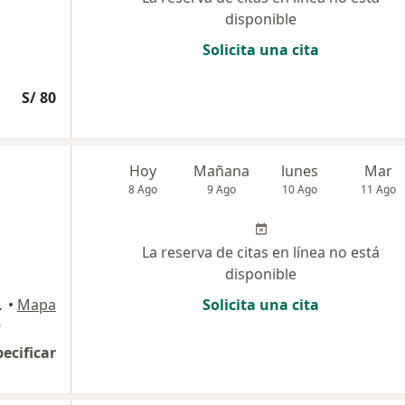
disponible
Solicita una cita
S/ 80
Hoy
Mañana
lunes
Mar
8 Ago
9 Ago
10 Ago
11 Ago
La reserva de citas en línea no está
disponible
o, Chiclayo
•
Mapa
Solicita una cita
O
pecificar