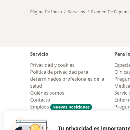
Página De Inicio
Servicios
Examen De Papanico
Servicio
Para l
Privacidad y cookies
Especia
Política de privacidad para
Clínica
determinados profesionales de la
Pregun
salud
Medic
Quiénes somos
Servici
Contacto
Enfer
Empleos
Pregun
Nuevas posiciones
Condiciones Generales de
Aplicac
Contratación
Tu privacidad es important