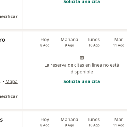
Solicita una cita
pecificar
ro
Hoy
Mañana
lunes
Mar
8 Ago
9 Ago
10 Ago
11 Ago
La reserva de citas en línea no está
disponible
 III etapa
•
Mapa
Solicita una cita
pecificar
as
Hoy
Mañana
lunes
Mar
8 Ago
9 Ago
10 Ago
11 Ago