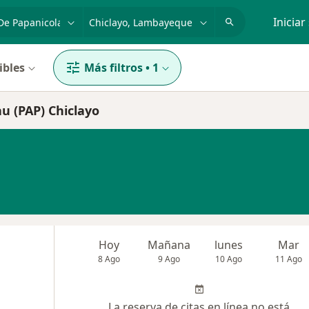
dad, enfermedad o nombre
p. ej. Lima
Iniciar
ibles
Más filtros
•
1
u (PAP) Chiclayo
Hoy
Mañana
lunes
Mar
8 Ago
9 Ago
10 Ago
11 Ago
La reserva de citas en línea no está