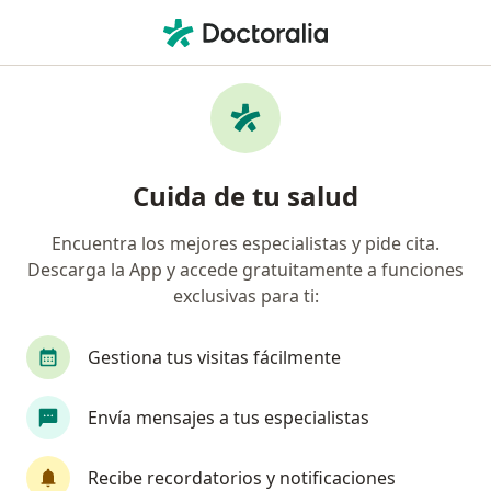
Men
Ecografía 4D • Chiclayo, Lambayeque
Filtros
• 1
Mapa
Especialistas en Ecografía 4D Chiclayo
Cuida de tu salud
Encuentra los mejores especialistas y pide cita.
¿Qué especialidad estás buscando?
Descarga la App y accede gratuitamente a funciones
Ginecólogo
exclusivas para ti:
Gestiona tus visitas fácilmente
Envía mensajes a tus especialistas
Recibe recordatorios y notificaciones