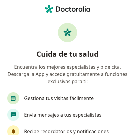
Men
Cesárea • Chiclayo, Lambayeque
Filtros
• 1
Mapa
Especialistas en Cesárea Chiclayo
Cuida de tu salud
Encuentra los mejores especialistas y pide cita.
¿Qué especialidad estás buscando?
Descarga la App y accede gratuitamente a funciones
Ginecólogo
exclusivas para ti:
Gestiona tus visitas fácilmente
Envía mensajes a tus especialistas
Recibe recordatorios y notificaciones