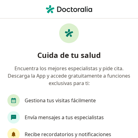
Men
Electrocardiograma Con Prueba De Esfuerzo • Iquitos, Loreto
Filtros
• 1
Seguro
Mapa
Especialistas en Electrocardiograma con
Cuida de tu salud
prueba de esfuerzo Iquitos
Encuentra los mejores especialistas y pide cita.
Descarga la App y accede gratuitamente a funciones
¿Qué especialidad estás buscando?
exclusivas para ti:
Cardiólogo
Infectólogo
Médico general
Gestiona tus visitas fácilmente
Envía mensajes a tus especialistas
Recibe recordatorios y notificaciones