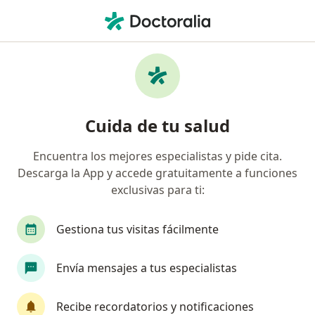
Men
Prueba Vih Elisa • Iquitos, Loreto
Filtros
• 1
Seguro
Mapa
Especialistas en Prueba VIH (Elisa) Iquitos
Cuida de tu salud
Encuentra los mejores especialistas y pide cita.
¿Qué especialidad estás buscando?
Descarga la App y accede gratuitamente a funciones
Infectólogo
Médico general
Cardiólogo
exclusivas para ti:
Gestiona tus visitas fácilmente
Envía mensajes a tus especialistas
Recibe recordatorios y notificaciones