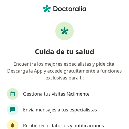
Men
Mapa 24 Horas • Iquitos, Loreto
Filtros
• 1
Seguro
Mapa
Especialistas en Mapa 24 horas Iquitos
Cuida de tu salud
Encuentra los mejores especialistas y pide cita.
¿Qué especialidad estás buscando?
Descarga la App y accede gratuitamente a funciones
Cardiólogo
Infectólogo
Médico general
exclusivas para ti:
Gestiona tus visitas fácilmente
Envía mensajes a tus especialistas
Recibe recordatorios y notificaciones