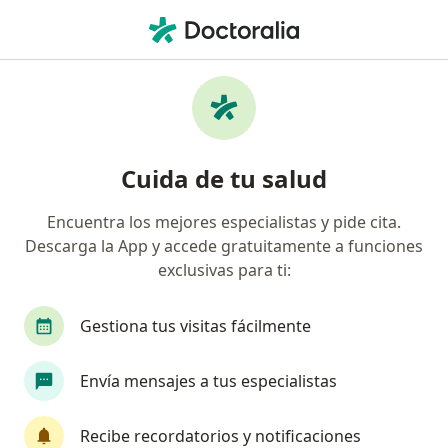
Men
Análisis Heces Parásitos • Iquitos, Loreto
Filtros
• 1
Seguro
Mapa
Especialistas en Análisis Heces Parásitos
Cuida de tu salud
Iquitos
Encuentra los mejores especialistas y pide cita.
Descarga la App y accede gratuitamente a funciones
¿Qué especialidad estás buscando?
exclusivas para ti:
Infectólogo
Médico general
Cardiólogo
Gestiona tus visitas fácilmente
Envía mensajes a tus especialistas
Recibe recordatorios y notificaciones