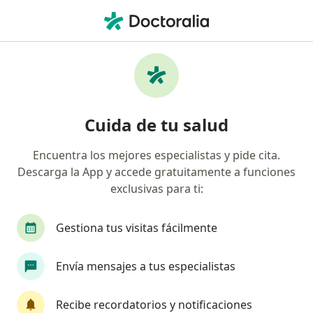
Men
Visitas Sucesivas Enfermedades Infecciosas Y Tropicales • Iquitos, Loreto
Filtros
• 1
Seguro
Mapa
Especialistas en Visitas sucesivas
Cuida de tu salud
Enfermedades Infecciosas y Tropicales
Iquitos
Encuentra los mejores especialistas y pide cita.
Descarga la App y accede gratuitamente a funciones
¿Qué especialidad estás buscando?
exclusivas para ti:
Infectólogo
Médico general
Cardiólogo
Gestiona tus visitas fácilmente
Envía mensajes a tus especialistas
Recibe recordatorios y notificaciones