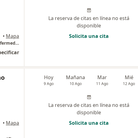
La reserva de citas en línea no está
disponible
•
Mapa
Solicita una cita
Centro de Diagnostico de Osteoporosis y Enfermedades Reumáticas (CEDOR)
pecificar
no
Hoy
Mañana
Mar
Mié
9 Ago
10 Ago
11 Ago
12 Ago
La reserva de citas en línea no está
disponible
•
Mapa
Solicita una cita