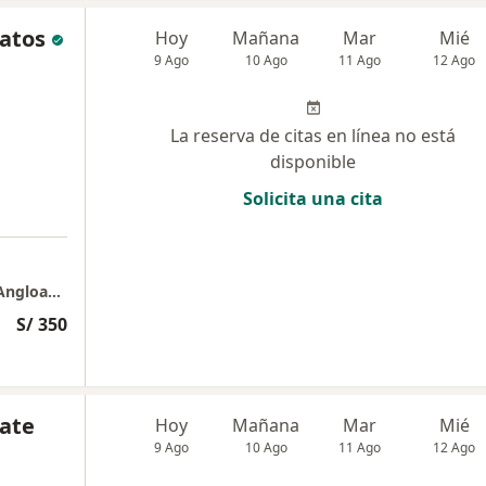
Matos
Hoy
Mañana
Mar
Mié
9 Ago
10 Ago
11 Ago
12 Ago
La reserva de citas en línea no está
disponible
Solicita una cita
1. Consultorio Privado - Reumafit & Clínica Angloamericana
S/ 350
iate
Hoy
Mañana
Mar
Mié
9 Ago
10 Ago
11 Ago
12 Ago