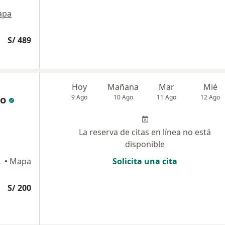
apa
S/ 489
Hoy
Mañana
Mar
Mié
ro
9 Ago
10 Ago
11 Ago
12 Ago
La reserva de citas en línea no está
disponible
 Isidro
•
Mapa
Solicita una cita
S/ 200