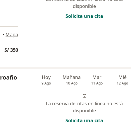
disponible
Solicita una cita
•
Mapa
S/ 350
Proaño
Hoy
Mañana
Mar
Mié
9 Ago
10 Ago
11 Ago
12 Ago
La reserva de citas en línea no está
disponible
Solicita una cita