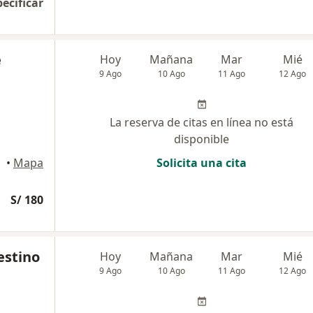
pecificar
é
Hoy
Mañana
Mar
Mié
9 Ago
10 Ago
11 Ago
12 Ago
La reserva de citas en línea no está
disponible
•
Mapa
Solicita una cita
S/ 180
estino
Hoy
Mañana
Mar
Mié
9 Ago
10 Ago
11 Ago
12 Ago