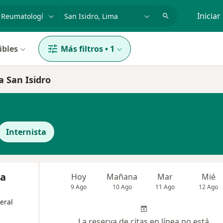
dad, enfermedad o nombre
p. ej. Lima
Iniciar
ibles
Más filtros
•
1
a San Isidro
Internista
oa
Hoy
Mañana
Mar
Mié
9 Ago
10 Ago
11 Ago
12 Ago
eral
La reserva de citas en línea no está