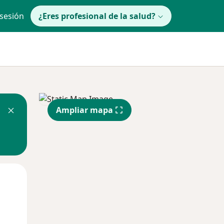
 sesión
¿Eres profesional de la salud?
Ampliar mapa
Jue
Vie
Sáb
13 Ago
14 Ago
15 Ago