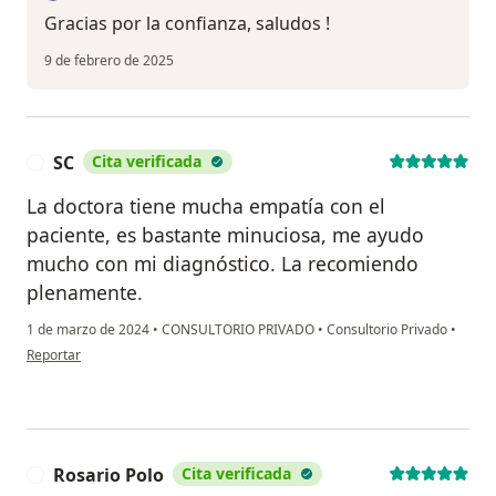
Gracias por la confianza, saludos !
9 de febrero de 2025
SC
Cita verificada
S
La doctora tiene mucha empatía con el
paciente, es bastante minuciosa, me ayudo
mucho con mi diagnóstico. La recomiendo
plenamente.
1 de marzo de 2024
•
CONSULTORIO PRIVADO
•
Consultorio Privado
•
en opinión del usuario SC
Reportar
Rosario Polo
Cita verificada
R