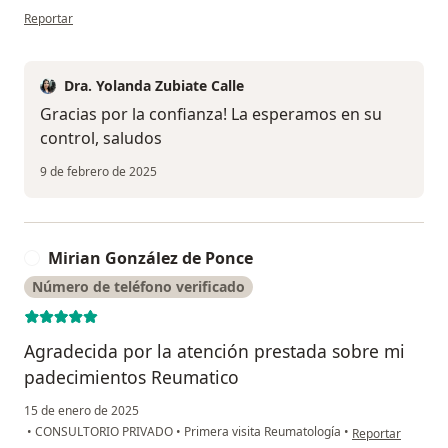
en opinión del usuario Rosalyn Mercado
Reportar
Dra. Yolanda Zubiate Calle
Gracias por la confianza! La esperamos en su
control, saludos
9 de febrero de 2025
Mirian González de Ponce
M
Número de teléfono verificado
Agradecida por la atención prestada sobre mi
padecimientos Reumatico
15 de enero de 2025
en opinión del u
•
CONSULTORIO PRIVADO
•
Primera visita Reumatología
•
Reportar