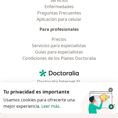
Servicios
Enfermedades
Preguntas Frecuentes
Aplicación para celular
Para profesionales
Precios
Servicios para especialistas
Guías para especialistas
Condiciones de los Planes Doctoralia
Contacto
Doctoralia - Página de inicio
Doctoralia Internet SL
C/ Josep Pla 2 - Building B2, floor 13
Tu privacidad es importante
08019 Barcelona, Spain
Usamos cookies para ofrecerte una
mejor experiencia.
Leer más
.
se abre en una nueva pestaña
se abre en una nueva pestaña
se abre en una nueva pestaña
se abre en una nueva pes
se abre en 
se a
Polska
,
Türkiye
,
España
,
Italia
,
Deutschland
,
Česko
,