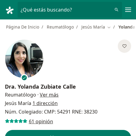
Men
¿Qué estás buscando?
Página De Inicio
Reumatólogo
Jesús María
Yolanda 
Cambiar de c
Dra.
Yolanda Zubiate Calle
sobre las especializaciones
Reumatólogo
·
Ver más
Jesús María
1 dirección
Núm. Colegiado: CMP: 54291 RNE: 38230
61 opinión