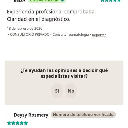
EEDA
E
Experiencia profesional comprobada.
Claridad en el diagnóstico.
13 de febrero de 2026
en opinión del usuari
•
CONSULTORIO PRIVADO
•
Consulta reumatología
•
Reportar
¿Te ayudan las opiniones a decidir qué
especialistas visitar?
Si
No
Deysy Rosmery
Número de teléfono verificado
D