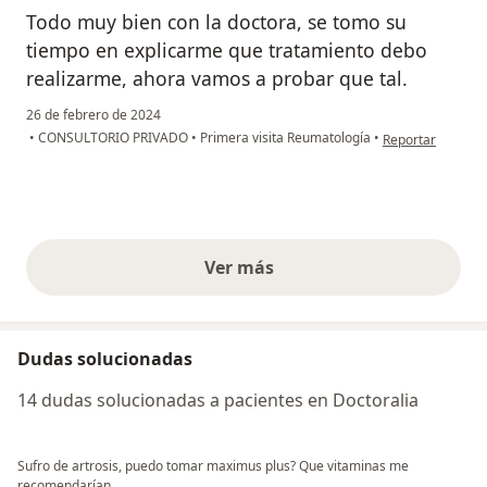
Todo muy bien con la doctora, se tomo su
tiempo en explicarme que tratamiento debo
realizarme, ahora vamos a probar que tal.
26 de febrero de 2024
en opinión del us
•
CONSULTORIO PRIVADO
•
Primera visita Reumatología
•
Reportar
Ver más
opiniones anteriores
Dudas solucionadas
14 dudas solucionadas a pacientes en Doctoralia
Sufro de artrosis, puedo tomar maximus plus? Que vitaminas me
recomendarían