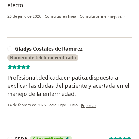
efecto
en opinión del u
25 de junio de 2026
•
Consultas en línea
•
Consulta online
•
Reportar
Gladys Costales de Ramirez
G
Número de teléfono verificado
Profesional.dedicada,empatica,dispuesta a
explicar las dudas del paciente y acertada en el
manejo de la enfermedad.
en opinión del usuario Gladys Co
14 de febrero de 2026
•
otro lugar
•
Otro
•
Reportar
Cita verificada