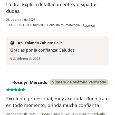
La dra. Explica detalladamente y disipa tus
dudas.
28 de enero de 2025
en opinión del usuari
•
CONSULTORIO PRIVADO
•
Consulta reumatología
•
Reportar
Dra. Yolanda Zubiate Calle
Gracias por la confianza! Saludos
9 de febrero de 2025
Rosalyn Mercado
Número de teléfono verificado
R
Excelente profesional, muy acertada. Buen trato
en todo momento, brinda mucha confianza.
20 de enero de 2025
•
CONSULTORIO PRIVADO
•
Consultorio Privado
•