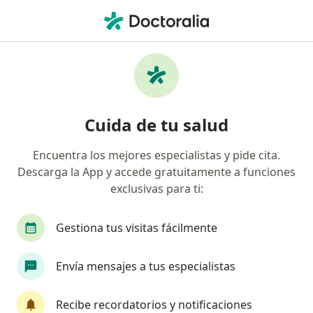
Men
Consultas De Seguimiento Psicoterapéutico • Lima, La Molina
Filtros
• 1
Seguro
Mapa
Especialistas en Consultas de seguimiento
Cuida de tu salud
psicoterapéutico La Molina
Encuentra los mejores especialistas y pide cita.
Descarga la App y accede gratuitamente a funciones
¿Qué especialidad estás buscando?
exclusivas para ti:
Psicólogo
Gestiona tus visitas fácilmente
Envía mensajes a tus especialistas
Recibe recordatorios y notificaciones