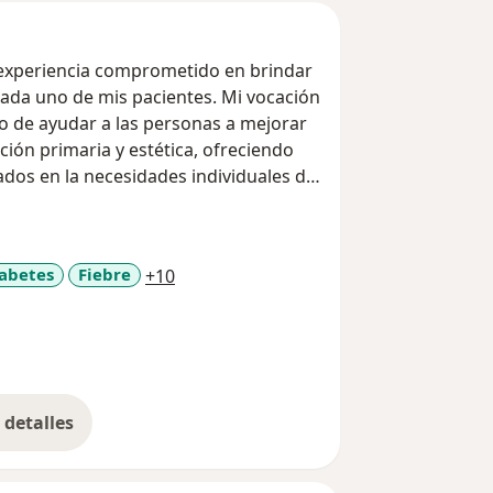
experiencia comprometido en brindar
cada uno de mis pacientes. Mi vocación
o de ayudar a las personas a mejorar
ción primaria y estética, ofreciendo
ados en la necesidades individuales de
a escuchado, comprendido y cuidado
a.
a11y_sr_more_diseases
abetes
Fiebre
+10
detalles
bre la experiencia