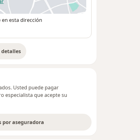
ar
 abre en una nueva pestaña
e en esta dirección
detalles
bre la dirección
ivados. Usted puede pagar
ro especialista que acepte su
as por aseguradora