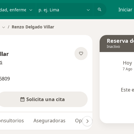
dad, enfermedad o nombre
p. ej. Lima
Iniciar
Renzo Delgado Villar
Cambiar de ciudad
Reserva de
Inactivo
llar
sobre las especializaciones
s
Hoy
7 Ago
6809
Este 
Solicita una cita
nsultorios
Aseguradoras
Opiniones
Dudas solu