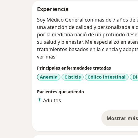
Experiencia
Soy Médico General con mas de 7 años de 
una atención de calidad y personalizada a 
por la medicina nació de un profundo dese
su salud y bienestar. Me especializo en aten
tratamientos basados en la ciencia y adapt
Acerca de mí
cada paciente.
ver más
Mi objetivo es que cada paciente se sient
Principales enfermedades tratadas
durante todo el proceso de atención medic
Anemia
Cistitis
Cólico intestinal
Di
Pacientes que atiendo
Adultos
Mostrar más 
so