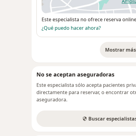
Ampli
se
Disponibilidad
Este especialista no ofrece reserva onlin
¿Qué puedo hacer ahora?
Mostrar más 
so
No se aceptan aseguradoras
Este especialista sólo acepta pacientes pr
directamente para reservar, o encontrar ot
aseguradora.
Buscar especialist