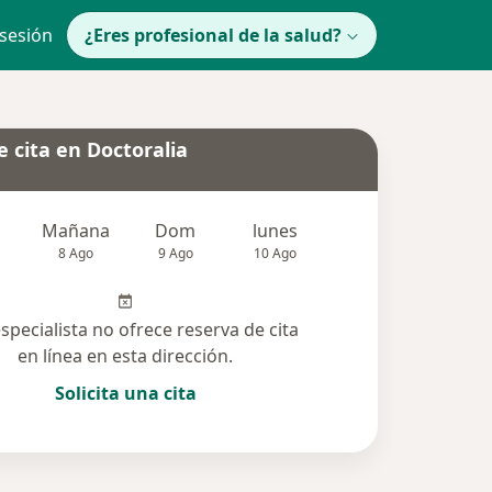
 sesión
¿Eres profesional de la salud?
 cita en Doctoralia
Mañana
Dom
lunes
Mar
Mié
8 Ago
9 Ago
10 Ago
11 Ago
12 Ag
especialista no ofrece reserva de cita
en línea en esta dirección.
Solicita una cita
cionadas (15)