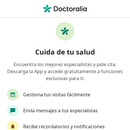
Men
Conización De Cuello Uterino • Iquitos, Loreto
Filtros
• 1
Seguro
Mapa
Especialistas en Conización de cuello
Cuida de tu salud
uterino Iquitos
Encuentra los mejores especialistas y pide cita.
Descarga la App y accede gratuitamente a funciones
¿Qué especialidad estás buscando?
exclusivas para ti:
Ginecólogo
Médico general
Patólogo
Gestiona tus visitas fácilmente
Envía mensajes a tus especialistas
Recibe recordatorios y notificaciones