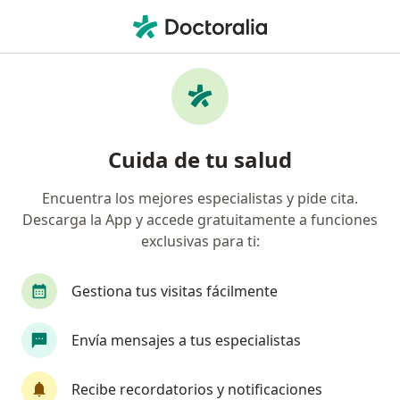
Men
Visita Medicina General • Surco, Lima
Filtros
• 1
Seguro
Mapa
Especialistas en Visita Medicina General
Cuida de tu salud
Surco
Encuentra los mejores especialistas y pide cita.
Descarga la App y accede gratuitamente a funciones
¿Qué especialidad estás buscando?
exclusivas para ti:
Médico general
Cardiólogo
Cirujano cardi
Gestiona tus visitas fácilmente
Envía mensajes a tus especialistas
Recibe recordatorios y notificaciones