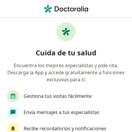
Men
¿Qué estás buscando?
Página De Inicio
Servicios
Colocación De Cerclaje De Cuello Uterino
Colocación de cerclaje de cuello
Cuida de tu salud
uterino - Información, expertos y
Encuentra los mejores especialistas y pide cita.
preguntas frecuentes
Descarga la App y accede gratuitamente a funciones
exclusivas para ti:
Gestiona tus visitas fácilmente
Información
Pregunta al Experto
Envía mensajes a tus especialistas
Expertos en colocación de cerclaje de cuello
Recibe recordatorios y notificaciones