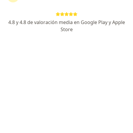
uterino
4.8 y 4.8 de valoración media en Google Play y Apple
Dante Alfredo Vega Ortiz
Store
Ginecólogo, Médico general
Arequipa
Agendar cita
Emanuel Alfredo Del Carmen
Hernández
Ginecólogo, Médico general
Piura
Agendar cita
Raúl Chumpitaz Jordan
Ginecólogo