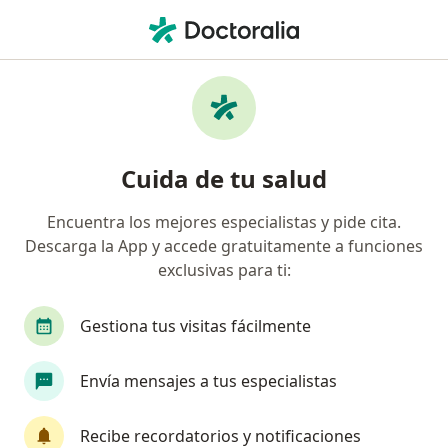
Men
Visitas Sucesivas Psiquiatría • Yanahuara, Arequipa
Filtros
• 1
Seguro
Mapa
Especialistas en Visitas sucesivas Psiquiatría
Cuida de tu salud
Yanahuara
Encuentra los mejores especialistas y pide cita.
Descarga la App y accede gratuitamente a funciones
¿Qué especialidad estás buscando?
exclusivas para ti:
Psiquiatra
Gestiona tus visitas fácilmente
Envía mensajes a tus especialistas
Recibe recordatorios y notificaciones