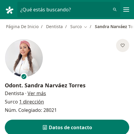
Men
¿Qué estás buscando?
Página De Inicio
Dentista
Surco
Sandra Narváez To
Cambiar de ciudad
Odont.
Sandra Narváez Torres
sobre las especializaciones
Dentista
·
Ver más
Surco
1 dirección
Núm. Colegiado: 28021
Datos de contacto