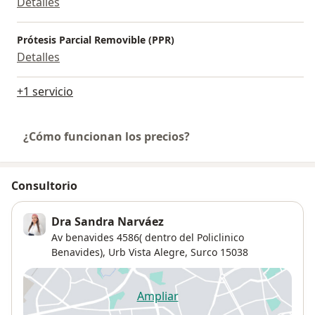
Detalles
Prótesis Parcial Removible (PPR)
Detalles
+1 servicio
¿Cómo funcionan los precios?
Consultorio
Dra Sandra Narváez
Av benavides 4586( dentro del Policlinico
Benavides),
Urb Vista Alegre
,
Surco
15038
Ampliar
se abre en una nueva pestañ