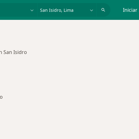
dad, enfermedad o nombre
p. ej. Lima
Iniciar
 San Isidro
ro
as de Mapfre