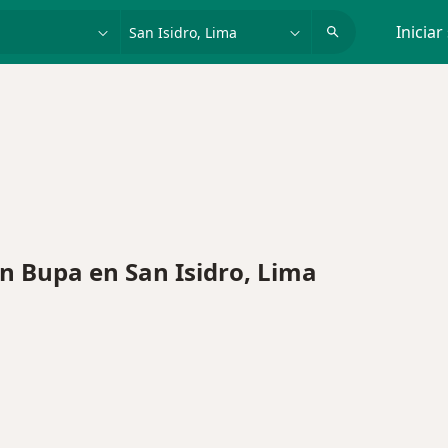
dad, enfermedad o nombre
p. ej. Lima
Iniciar
 Bupa en San Isidro, Lima