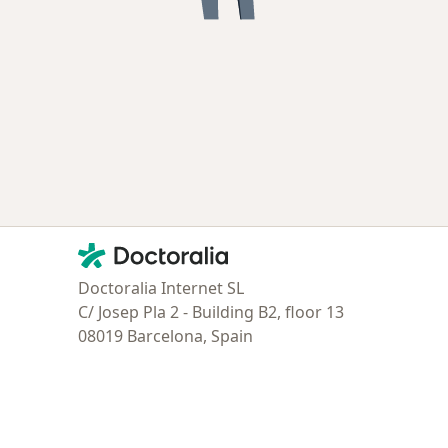
Contacto
Doctoralia - Página de inicio
Doctoralia Internet SL
C/ Josep Pla 2 - Building B2, floor 13
08019 Barcelona, Spain