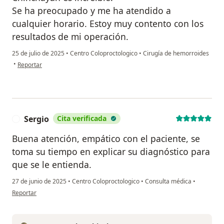
Se ha preocupado y me ha atendido a
cualquier horario. Estoy muy contento con los
resultados de mi operación.
25 de julio de 2025
•
Centro Coloproctologico
•
Cirugía de hemorroides
en opinión del usuario Juan Galvarini
•
Reportar
Sergio
Cita verificada
S
Buena atención, empático con el paciente, se
toma su tiempo en explicar su diagnóstico para
que se le entienda.
27 de junio de 2025
•
Centro Coloproctologico
•
Consulta médica
•
en opinión del usuario Sergio
Reportar