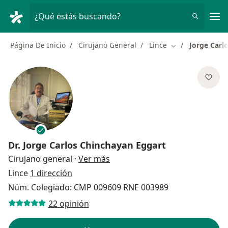
Men
¿Qué estás buscando?
Página De Inicio
Cirujano General
Lince
Jorge Carl
Cambiar de ciud
Dr.
Jorge Carlos Chinchayan Eggart
sobre las especializaciones
Cirujano general
·
Ver más
Lince
1 dirección
Núm. Colegiado: CMP 009609 RNE 003989
22 opinión