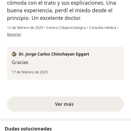
cómoda con el trato y sus explicaciones. Una
buena experiencia, perdí el miedo desde el
principio. Un excelente doctor.
12 de febrero de 2025
•
Centro Coloproctologico
•
Consulta médica
•
en opinión del usuario María Ubaldo
Reportar
Dr. Jorge Carlos Chinchayan Eggart
Gracias
17 de febrero de 2025
Ver más
opiniones anteriores
Dudas solucionadas