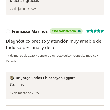
Muchas gracias
27 de junio de 2025
Francisca Mariños
Cita verificada
F
Diagnóstico preciso y atención muy amable de
todo su personal y del dr.
17 de marzo de 2025
•
Centro Coloproctologico
•
Consulta médica
•
en opinión del usuario Francisca Mariños
Reportar
Dr. Jorge Carlos Chinchayan Eggart
Gracias
17 de marzo de 2025