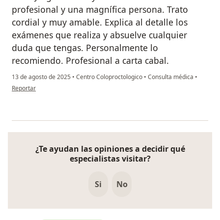
profesional y una magnífica persona. Trato
cordial y muy amable. Explica al detalle los
exámenes que realiza y absuelve cualquier
duda que tengas. Personalmente lo
recomiendo. Profesional a carta cabal.
13 de agosto de 2025
•
Centro Coloproctologico
•
Consulta médica
•
en opinión del usuario Juan M.
Reportar
¿Te ayudan las opiniones a decidir qué
especialistas visitar?
Si
No