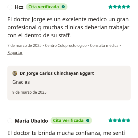
Hcz
Cita verificada
H
El doctor Jorge es un excelente medico un gran
profesional q muchas clinicas deberian trabajar
con el dentro de su staff.
7 de marzo de 2025
•
Centro Coloproctologico
•
Consulta médica
•
en opinión del usuario Hcz
Reportar
Dr. Jorge Carlos Chinchayan Eggart
Gracias
9 de marzo de 2025
María Ubaldo
Cita verificada
M
El doctor te brinda mucha confianza, me sentí