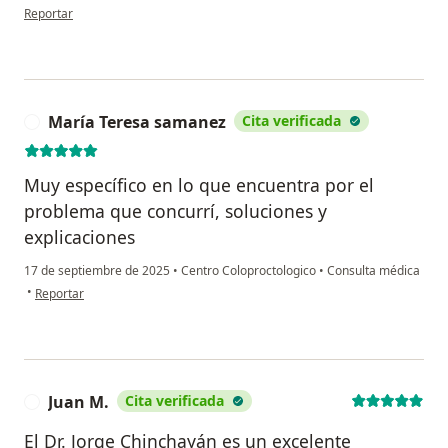
en opinión del usuario María Postigo
Reportar
María Teresa samanez
Cita verificada
M
Muy específico en lo que encuentra por el
problema que concurrí, soluciones y
explicaciones
17 de septiembre de 2025
•
Centro Coloproctologico
•
Consulta médica
en opinión del usuario María Teresa samanez
•
Reportar
Juan M.
Cita verificada
J
El Dr. Jorge Chinchayán es un excelente