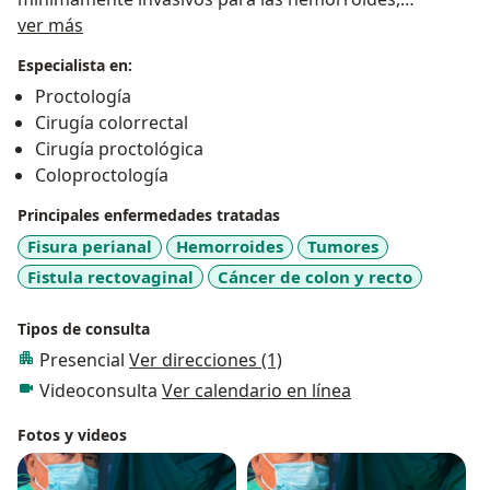
Acerca de mí
tratamientos ultramodernos guiados por doppler
ver más
como el THD y TRILOGY sin cortes e indoloro.
Especialista en:
Proctología
Cirugía colorrectal
Cirugía proctológica
Coloproctología
Principales enfermedades tratadas
Fisura perianal
Hemorroides
Tumores
Fistula rectovaginal
Cáncer de colon y recto
Tipos de consulta
Presencial
Ver direcciones (1)
Videoconsulta
Ver calendario en línea
Fotos y videos