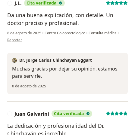
J.L.
Cita verificada
J
Da una buena explicación, con detalle. Un
doctor preciso y profesional.
8 de agosto de 2025
•
Centro Coloproctologico
•
Consulta médica
•
en opinión del usuario J.L.
Reportar
Dr. Jorge Carlos Chinchayan Eggart
Muchas gracias por dejar su opinión, estamos
para servirle.
8 de agosto de 2025
Juan Galvarini
Cita verificada
J
La dedicación y profesionalidad del Dr.
Chinchayán es increíble.