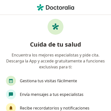
Men
Cardif • San Isidro, Lima
Búsquedas relacionadas
Especialistas de Cardif
Cirujanos generales de Cardif en San Isidro
Cuida de tu salud
Traumatólogos y ortopedistas de Cardif en San
Isidro
Encuentra los mejores especialistas y pide cita.
Descarga la App y accede gratuitamente a funciones
Cardiologos de Cardif en San Isidro
exclusivas para ti:
Ginecólogos de Cardif en San Isidro
Gestiona tus visitas fácilmente
Página De Inicio
San Isidro
Cardif
Envía mensajes a tus especialistas
Recibe recordatorios y notificaciones