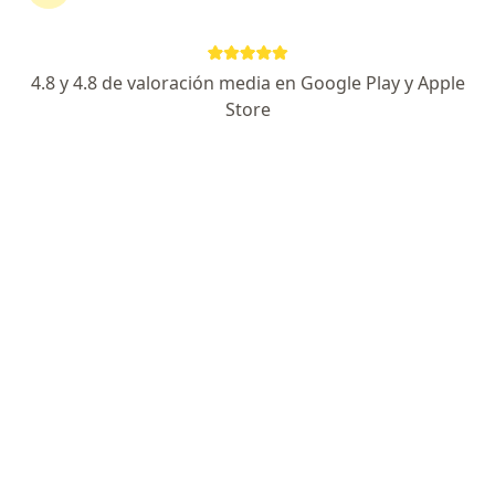
4.8 y 4.8 de valoración media en Google Play y Apple
Store
No hemos encontrado ningún Cardif en San
Isidro, Lima
Vuelve a buscar eliminando algún filtro: