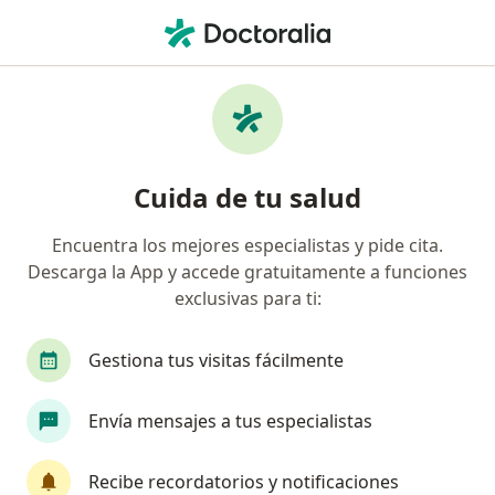
Men
Mapfre • San Borja, Lima
Búsquedas relacionadas
Especialistas de Mapfre
Cirujanos generales de Mapfre en San Borja
Cuida de tu salud
Traumatólogos y ortopedistas de Mapfre en San
Borja
Encuentra los mejores especialistas y pide cita.
Descarga la App y accede gratuitamente a funciones
Otorrinos de Mapfre en San Borja
exclusivas para ti:
Internistas de Mapfre en San Borja
Gestiona tus visitas fácilmente
Oftalmólogos de Mapfre en San Borja
Ver más (14)
Envía mensajes a tus especialistas
Más en esta categoría: Especialistas de Mapf
Recibe recordatorios y notificaciones