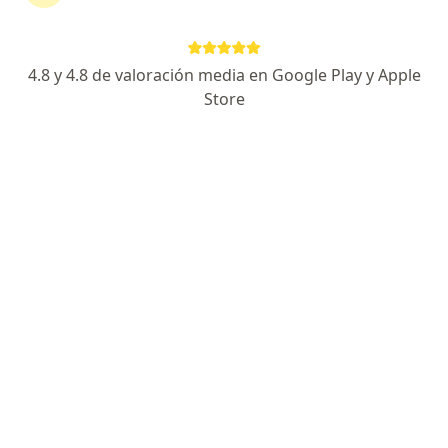
Página De Inicio
San Borja
Mapfre
4.8 y 4.8 de valoración media en Google Play y Apple
Store
No hemos encontrado ningún Mapfre en
San Borja, Lima