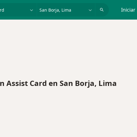
dad, enfermedad o nombre
p. ej. Lima
Iniciar
Assist Card en San Borja, Lima