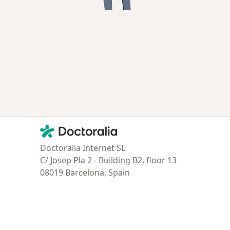
Contacto
Doctoralia - Página de inicio
Doctoralia Internet SL
C/ Josep Pla 2 - Building B2, floor 13
08019 Barcelona, Spain