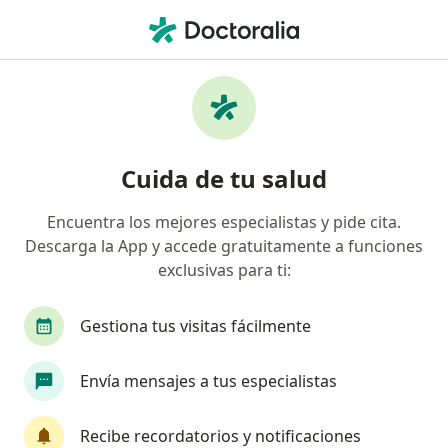
Men
Sanitas Perú • San Borja, Lima
Página De Inicio
San Borja
Sanitas Perú
Cuida de tu salud
Encuentra los mejores especialistas y pide cita.
Descarga la App y accede gratuitamente a funciones
exclusivas para ti:
Gestiona tus visitas fácilmente
Envía mensajes a tus especialistas
Recibe recordatorios y notificaciones