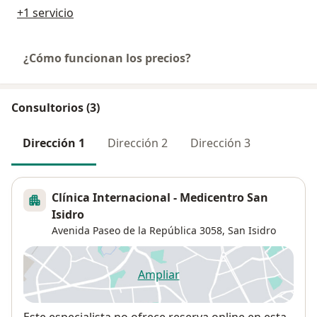
+1 servicio
¿Cómo funcionan los precios?
Consultorios (3)
Dirección 1
Dirección 2
Dirección 3
Clínica Internacional - Medicentro San
Isidro
Avenida Paseo de la República 3058,
San Isidro
Ampliar
se abre en una nueva pestañ
Disponibilidad
Este especialista no ofrece reserva online en esta