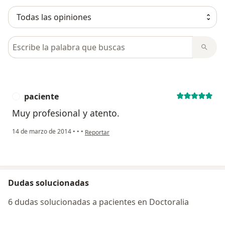
Busca en opiniones
paciente
P
Muy profesional y atento.
en opinión del usuario paciente
14 de marzo de 2014
•
•
•
Reportar
Dudas solucionadas
6 dudas solucionadas a pacientes en Doctoralia