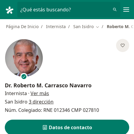
Men
¿Qué estás buscando?
Página De Inicio
Internista
San Isidro
Roberto M. C
Cambiar de ciudad
Dr.
Roberto M. Carrasco Navarro
sobre las especializaciones
Internista
·
Ver más
San Isidro
3 dirección
Núm. Colegiado: RNE 012346 CMP 027810
Datos de contacto