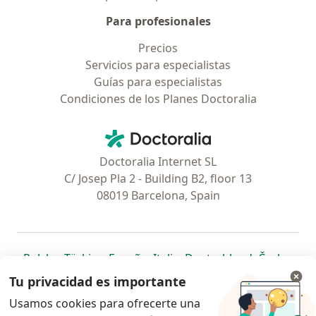
Para profesionales
Precios
Servicios para especialistas
Guías para especialistas
Condiciones de los Planes Doctoralia
Contacto
Doctoralia - Página de inicio
Doctoralia Internet SL
C/ Josep Pla 2 - Building B2, floor 13
08019 Barcelona, Spain
se abre en una nueva pestaña
se abre en una nueva pestaña
se abre en una nueva pestaña
se abre en una nueva pes
se abre en 
se a
Polska
,
Türkiye
,
España
,
Italia
,
Deutschland
,
Česko
,
se abre en una nueva pestaña
se abre en una nueva pestaña
se abre en una nueva pestaña
se abre en una nueva p
se abre en 
se abr
Portugal
,
México
,
Chile
,
Brasil
,
Argentina
,
Perú
,
Tu privacidad es importante
se abre en una nueva pe
Colombia
Usamos cookies para ofrecerte una