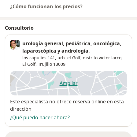
¿Cómo funcionan los precios?
Consultorio
urología general, pediátrica, oncológica,
laparoscópica y andrología.
los capulíes 141, urb. el Golf, distrito victor larco,
El Golf
,
Trujillo
13009
Ampliar
se abre en una nueva pestañ
Disponibilidad
Este especialista no ofrece reserva online en esta
dirección
¿Qué puedo hacer ahora?