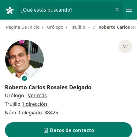
Men
¿Qué estás buscando?
Página De Inicio
Urólogo
Trujillo
Roberto Carlos Ro
Cambiar de ciudad
Roberto Carlos Rosales Delgado
sobre las especializaciones
Urólogo
·
Ver más
Trujillo
1 dirección
Núm. Colegiado: 38425
Datos de contacto