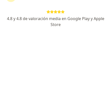
Avenida Emilio Cavenecia 250, San Isidro
•
Mapa
Clinica Angloamericana Edifico Fleck
Consulta reumatología
S/ 350
4.8 y 4.8 de valoración media en Google Play y Apple
Este especialista no ofrece reserva de cita en línea en esta dirección.
Store
Solicita una cita
Dr. Jose Antonio Proaño Bernaola
Reumatólogo
126 opinión