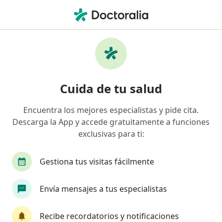
Men
Reumatólogo • Urb Santa Cruz, Lima, Lima
Filtros
Mapa
Reumatólogos en Urb Santa Cruz, Lima
Cuida de tu salud
Encuentra los mejores especialistas y pide cita.
Descarga la App y accede gratuitamente a funciones
exclusivas para ti:
Gestiona tus visitas fácilmente
Dra. Rocio Gamboa Cardenas
Envía mensajes a tus especialistas
Reumatólogo, Médico general
9 opinión
Recibe recordatorios y notificaciones