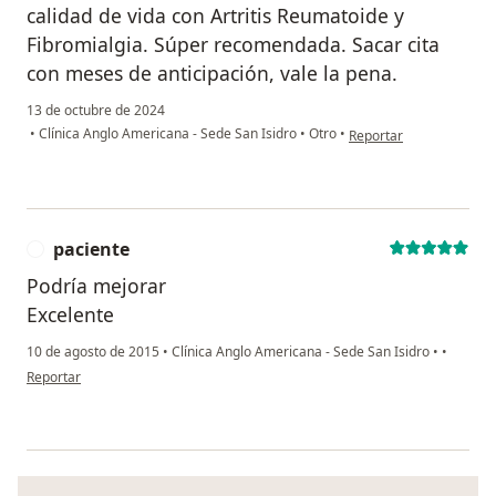
calidad de vida con Artritis Reumatoide y
Fibromialgia. Súper recomendada. Sacar cita
con meses de anticipación, vale la pena.
13 de octubre de 2024
en opinión del usuario 
•
Clínica Anglo Americana - Sede San Isidro
•
Otro
•
Reportar
paciente
P
Podría mejorar
Excelente
10 de agosto de 2015
•
Clínica Anglo Americana - Sede San Isidro
•
•
en opinión del usuario paciente
Reportar