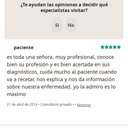
¿Te ayudan las opiniones a decidir qué
especialistas visitar?
Si
No
paciente
P
es toda una señora, muy profesional, conoce
bien su profesión y es bien acertada en sus
diagnósticos, cuida mucho al paciente cuando
va a recetar, nos explica y nos da información
sobre nuestra enfermedad. yo la admiro es lo
maximo
en opinión del usuario paciente
21 de abril de 2014
•
Consultorio privado
•
•
Reportar