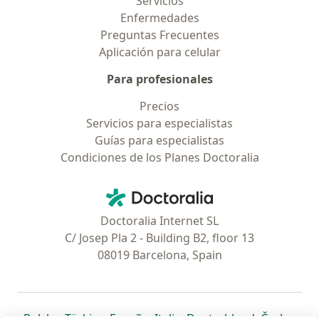
Servicios
Enfermedades
Preguntas Frecuentes
Aplicación para celular
Para profesionales
Precios
Servicios para especialistas
Guías para especialistas
Condiciones de los Planes Doctoralia
Contacto
Doctoralia - Página de inicio
Doctoralia Internet SL
C/ Josep Pla 2 - Building B2, floor 13
08019 Barcelona, Spain
se abre en una nueva pestaña
se abre en una nueva pestaña
se abre en una nueva pestaña
se abre en una nueva pes
se abre en 
se a
Polska
,
Türkiye
,
España
,
Italia
,
Deutschland
,
Česko
,