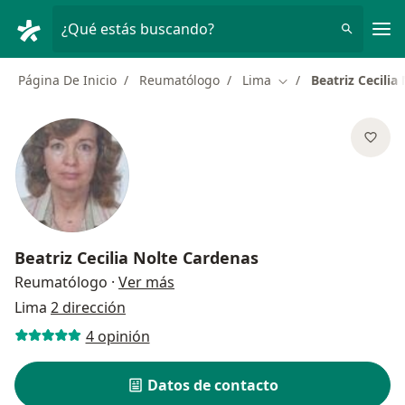
Men
¿Qué estás buscando?
Página De Inicio
Reumatólogo
Lima
Beatriz Cecilia
Cambiar de ciudad
Beatriz Cecilia Nolte Cardenas
sobre las especializaciones
Reumatólogo
·
Ver más
Lima
2 dirección
4 opinión
Datos de contacto