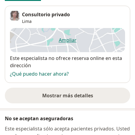
Consultorio privado
Lima
Ampliar
se abre en una nueva pestañ
Disponibilidad
Este especialista no ofrece reserva online en esta
dirección
¿Qué puedo hacer ahora?
Mostrar más detalles
sobre la dirección
No se aceptan aseguradoras
Este especialista sólo acepta pacientes privados. Usted