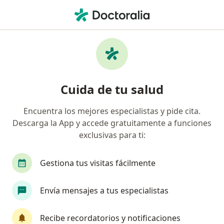
Men
Reumatólogo • El Derby, Lima, Lima
Filtros
Seguro
Mapa
Reumatólogos en El Derby, Lima
Cuida de tu salud
Encuentra los mejores especialistas y pide cita.
Descarga la App y accede gratuitamente a funciones
exclusivas para ti:
Gestiona tus visitas fácilmente
Dra. Rocio Gamboa Cardenas
Envía mensajes a tus especialistas
Reumatólogo, Médico general
9 opinión
Recibe recordatorios y notificaciones