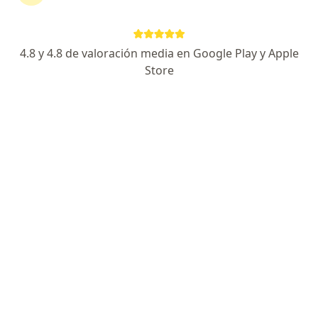
Avenida José Gálvez Barrenechea 127, San Isidro
•
Mapa
Torre Prado. Consultorio 604
Consulta reumatología
S/ 350
4.8 y 4.8 de valoración media en Google Play y Apple
Este especialista no ofrece reserva de cita en línea en esta dirección.
Store
Solicita una cita
Dra. Nohelia Boza Torres
Reumatólogo
8 opinión