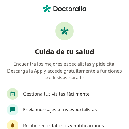
Men
Reumatólogo • Cercado de Lima, Lima
Filtros
Seguro
Mapa
Reumatólogos en Cercado de Lima
Cuida de tu salud
Encuentra los mejores especialistas y pide cita.
Descarga la App y accede gratuitamente a funciones
exclusivas para ti:
Gestiona tus visitas fácilmente
Dra. Rocio Gamboa Cardenas
Envía mensajes a tus especialistas
Reumatólogo, Médico general
9 opinión
Recibe recordatorios y notificaciones